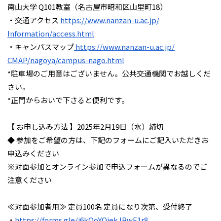
南山大学 Q101教室（名古屋市昭和区山里町18）
・交通アクセス
https://www.nanzan-u.ac.jp/
Information/access.html
・キャンパスマップ
https://www.nanzan-u.ac.jp/
CMAP/nagoya/campus-nago.html
*駐車場のご用意はございません。
公共交通機関でお越しくだ
さい。
*正門からおいで下さると便利です。
【 お申し込み方法 】2025年2月19日（水）締切
◆ 参加をご希望の方は、
下記のフォームにご記入いただきお
申込みください
※
対面参加とオンライン参加で申込フォームが異なるのでご
注意くだ
さい
≪対面参加者用≫ 定員100名 定員になり次第、受付終了
・
https://forms.gle/
j6kQoYQjekJBwF1r8