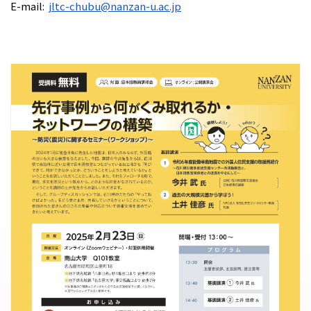
E-mail:
jltc-chubu@nanzan-u.ac.jp