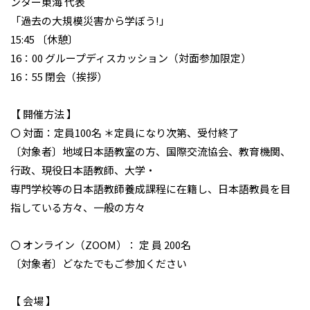
ンター東海 代表
「過去の大規模災害から学ぼう!」
15:45 〔休憩〕
16：00 グループディスカッション（対面参加限定）
16：55 閉会（挨拶）
【 開催方法 】
〇 対面：定員100名 ＊定員になり次第、受付終了
〔対象者〕地域日本語教室の方、国際交流協会、教育機関、
行政、
現役日本語教師、大学・
専門学校等の日本語教師養成課程に在籍し、
日本語教員を目
指している方々、一般の方々
〇 オンライン（ZOOM）： 定 員 200名
〔対象者〕どなたでもご参加ください
【 会場 】