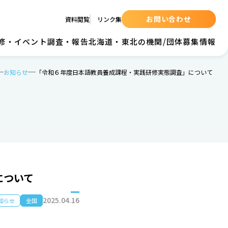
お問い合わせ
資料閲覧
リンク集
の研修・イベント
調査・報告
北海道・東北の機関/団体
募集情報
お知らせ
「令和６年度日本語教員養成課程・実践研修実態調査」について
について
2025.04.16
知らせ
全国