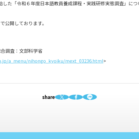
始した「令和６年度日本語教員養成課程・実践研修実態調査」につ
Pで公開しております。
総合調査：文部科学省
o.jp/a_menu/nihongo_kyoiku/mext_03236.html
>
share