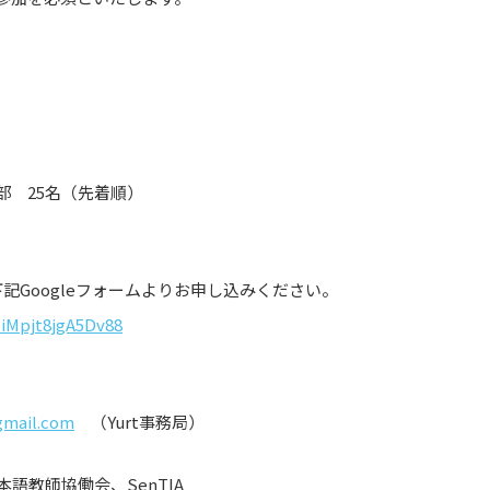
部 25名（先着順）
下記Googleフォームよりお申し込みください。
JiMpjt8jgA5Dv88
gmail.com
（Yurt事務局）
本語教師協働会、SenTIA