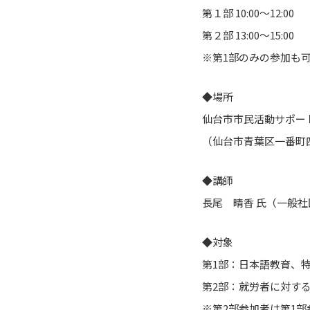
第１部 10:00～12:00
第２部 13:00～15:
※第1部のみの参加も
◆場所
仙台市市民活動サポー
（仙台市青葉区一番町四
◆講師
長尾 晴香 氏（一般社団法人 
◆対象
第1部：日本語教育、
第2部：就労者に対す
※第2部参加者は第1