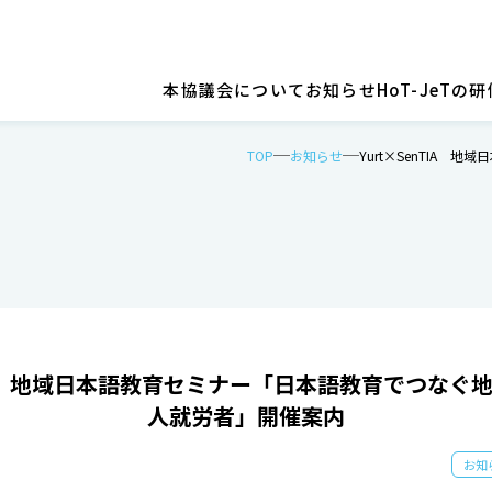
本協議会について
お知らせ
HoT-JeT
TOP
お知らせ
Yurt×SenTIA
nTIA 地域日本語教育セミナー「日本語教育でつなぐ
人就労者」開催案内
お知