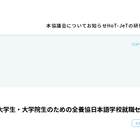
本協議会について
お知らせ
HoT-JeT
TOP
大学生・大学院生のための全養協日本語学校就職
お