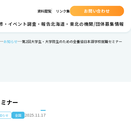
お問い合わせ
資料閲覧
リンク集
の研修・イベント
調査・報告
北海道・東北の機関/団体
募集情報
お知らせ
第2回大学生・大学院生のための全養協日本語学校就職セミナー
セミナー
2025.11.17
知らせ
全国