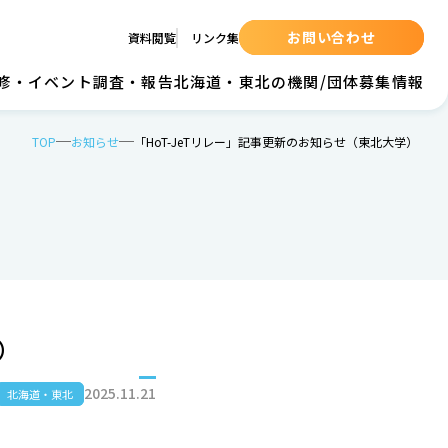
お問い合わせ
資料閲覧
リンク集
の研修・イベント
調査・報告
北海道・東北の機関/団体
募集情報
TOP
お知らせ
「HoT-JeTリレー」記事更新のお知らせ（東北大学）
）
2025.11.21
北海道・東北